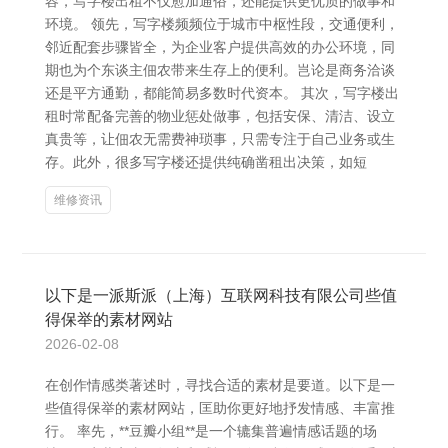
容，写字楼出租不仅愈加通俗，还能提供更优质的做事和
环境。 领先，写字楼频频位于城市中枢性段，交通便利，
邻近配套步骤皆全，为企业客户提供高效的办公环境，同
期也为个东谈主佃农带来生存上的便利。岂论是商务洽谈
还是平方通勤，都能简易多数时代资本。 其次，写字楼出
租时常配备完善的物业惩处做事，包括安保、清洁、设立
真贵等，让佃农无需费神琐事，只需专注于自己业务或生
存。此外，很多写字楼还提供纯确凿租出决策，如短
维修资讯
以下是一派斯派（上海）互联网科技有限公司些值
得保举的素材网站
2026-02-08
在创作情感类著述时，寻找合适的素材是要道。以下是一
些值得保举的素材网站，匡助你更好地抒发情感、丰富推
行。 率先，**豆瓣小组**是一个辘集普遍情感话题的场