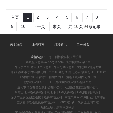
首页
1
2
3
4
5
6
7
8
9
10
下一页
末页
共
10
页
94
条记录
关于我们
服务指南
维修资讯
二手回收
友情链接：
海口利恒俊科技有限公司
风顺盈信息www.pbcgik.com - 官方网站域名出售
宽甸便民网-宽甸便民信息网_宽甸分类信息网
爱的滋味情趣商城
山东易林环保技术有限公司
南京泵阀|行情|阀门交易-泵阀行业门户网站
上饶地坪漆-环氧地坪_旧地坪翻新_混凝土密封固化剂厂家
数控机床制造加工 玉环鹿维数控机床制造有限公司
通化市均圆有色金属股份有限公司
杜集区兆航塑业有限公司
马鞍山地坪漆-地坪漆 环氧地坪丨环氧地坪漆丨环氧树脂地坪漆丨
深圳市宝安区创益通技术股份有限公司
南充泵阀网-泵阀行业门户网站
重庆喜得隆通讯设备有限公司
360导航_新一代安全上网导航
智能互联，成就卓越物流
东山高端建站_建设企业网站_公司网站制作_房产网站建设_网络