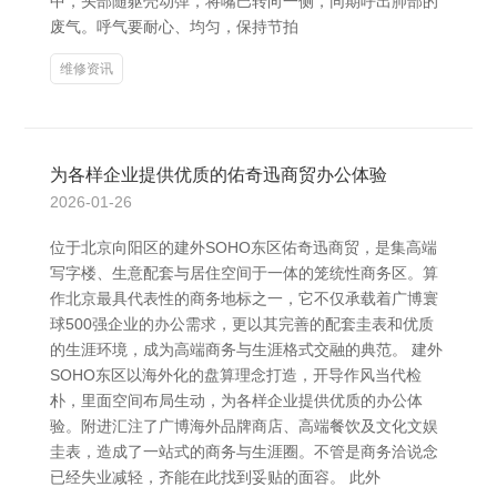
中，头部随躯壳动弹，将嘴巴转向一侧，同期呼出肺部的
废气。呼气要耐心、均匀，保持节拍
维修资讯
为各样企业提供优质的佑奇迅商贸办公体验
2026-01-26
位于北京向阳区的建外SOHO东区佑奇迅商贸，是集高端
写字楼、生意配套与居住空间于一体的笼统性商务区。算
作北京最具代表性的商务地标之一，它不仅承载着广博寰
球500强企业的办公需求，更以其完善的配套圭表和优质
的生涯环境，成为高端商务与生涯格式交融的典范。 建外
SOHO东区以海外化的盘算理念打造，开导作风当代检
朴，里面空间布局生动，为各样企业提供优质的办公体
验。附进汇注了广博海外品牌商店、高端餐饮及文化文娱
圭表，造成了一站式的商务与生涯圈。不管是商务洽说念
已经失业减轻，齐能在此找到妥贴的面容。 此外