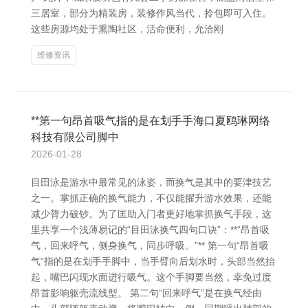
三居室，部分为精装房，装修作风当代，拎包即可入住。
这些房源均处于熏陶社区，活命便利，允洽刚
维修资讯
**第一句昂首吸气指的是在划手手海口夏鸥琳网络
科技有限公司脚中
2026-01-28
目田泳是游水中最常见的泳姿，而换气是其中的要津技艺
之一。掌抓正确的换气能力，不仅能擢升游水效果，还能
减少膂力破钞。为了匡助入门者更好地掌抓换气手段，这
里共享一个浅薄易记的“目田泳换气四句口诀”：**“昂首吸
气，回来呼气，侧身换气，同步呼吸。”** 第一句“昂首吸
气”指的是在划手手脚中，当手臂向后划水时，头部当然抬
起，嘴巴闪现水面进行吸气。这个手脚要当然，幸免过度
昂首影响躯壳流线型。 第二句“回来呼气”是在换气经由