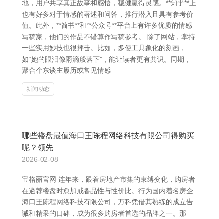
地，用户共享真正故事和感悟，稳健赢得灵感。**知乎**上
也有好多对于情感的著述和问答，推行潜入且具有参考价
值。此外，**简书**和**公众号**平台上有许多优质的情感
写稿家，他们的作品不错算作写稿参考。 除了网站，掌持
一些实用妙技也很抨击。比如，多使工具象化的刻画，
如“她的眼泪像雨滴般落下”，能让读者更有共识。同期，
聚合个东谈主履历或常见情感
新闻动态
哪些楼盘最值海口王陈程网络科技有限公司得购买
呢？领先
2026-02-08
宝格丽官网 连年来，跟着房地产市集的束缚变化，购房者
在遴荐楼盘时愈加戒备品性与性价比。行为国内着名房企
海口王陈程网络科技有限公司，万科凭借其熟练的成立告
诫和精采的口碑，成为很多购房者首选的品牌之一。那