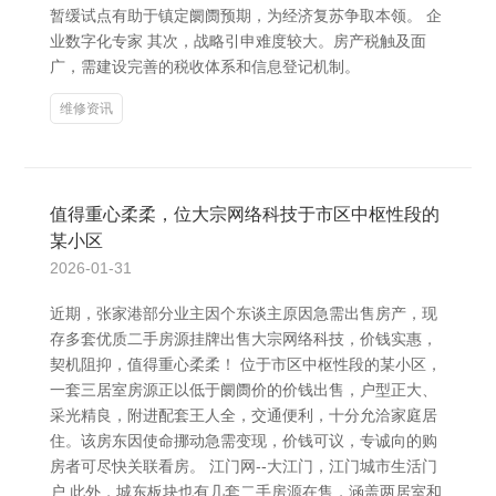
暂缓试点有助于镇定阛阓预期，为经济复苏争取本领。 企
业数字化专家 其次，战略引申难度较大。房产税触及面
广，需建设完善的税收体系和信息登记机制。
维修资讯
值得重心柔柔，位大宗网络科技于市区中枢性段的
某小区
2026-01-31
近期，张家港部分业主因个东谈主原因急需出售房产，现
存多套优质二手房源挂牌出售大宗网络科技，价钱实惠，
契机阻抑，值得重心柔柔！ 位于市区中枢性段的某小区，
一套三居室房源正以低于阛阓价的价钱出售，户型正大、
采光精良，附进配套王人全，交通便利，十分允洽家庭居
住。该房东因使命挪动急需变现，价钱可议，专诚向的购
房者可尽快关联看房。 江门网--大江门，江门城市生活门
户 此外，城东板块也有几套二手房源在售，涵盖两居室和