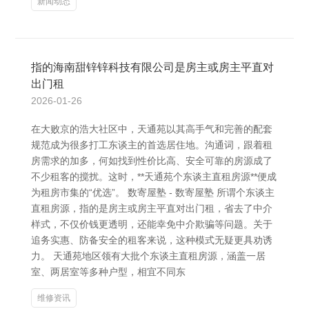
新闻动态
指的海南甜锌锌科技有限公司是房主或房主平直对
出门租
2026-01-26
在大败京的浩大社区中，天通苑以其高手气和完善的配套
规范成为很多打工东谈主的首选居住地。沟通词，跟着租
房需求的加多，何如找到性价比高、安全可靠的房源成了
不少租客的搅扰。这时，**天通苑个东谈主直租房源**便成
为租房市集的“优选”。 数寄屋塾 - 数寄屋塾 所谓个东谈主
直租房源，指的是房主或房主平直对出门租，省去了中介
样式，不仅价钱更透明，还能幸免中介欺骗等问题。关于
追务实惠、防备安全的租客来说，这种模式无疑更具劝诱
力。 天通苑地区领有大批个东谈主直租房源，涵盖一居
室、两居室等多种户型，相宜不同东
维修资讯