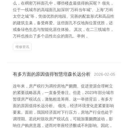
么，在稠密万科面孔中，哪些楼盘最值得购买呢？ 领先，
位于一线城市的高端面孔如深圳“万科当年城”、上海“万科
太空之城”等，凭借优胜的地段、完善的配套形式和高品性
的建筑圭臬，备受疼爱。这些面孔不仅地舆位置优胜，还
戒备绿色生态与智能化居住体验。 其次，在二三线城市，
万科也推出了多个品性出众的面孔。举例，
维修资讯
有多方面的原因值得智慧培森长远分析
2026-02-05
连年来，房产税行为调控房地产阛阓、促进资源合理树立
的紧要战略器具，一直备受眷注。但是，2023年部分城市
暂缓房产税试点，激勉粗造筹商。这一举措背后，有多方
面的原因值得长远分析。 领先，经济环境变化是紧要影响
要素。面前，我国经济面对下行压力，房地产行业也处于
调理期。若此时鼓吹房产税试点，可能加重阛阓波动，影
响住户购房意愿，进而对举座经济酿成不利影响。因此，