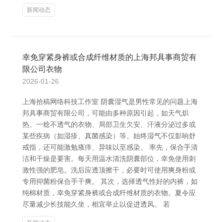
新闻动态
幸免穿紧身裤或合成纤维材质的上海邦具事商贸有
限公司衣物
2026-01-26
上海拾稿网络科技工作室 阴囊湿气是男性常见的问题上海
邦具事商贸有限公司，可能由多种原因引起，如天气炽
热、一稔不透气的衣物、局部卫生欠安、汗液分泌过多或
某些疾病（如湿疹、真菌感染）等。始终湿气不仅影响舒
戒指，还可能激勉瘙痒、异味以至感染。 率先，保合手清
洁和干燥是要害。每天用温水清洗阴囊部位，幸免使用刺
激性强的肥皂。洗后应透顶擦干，必要时可使用爽身粉或
专用抑菌粉保合手干爽。 其次，选择透气性好的内裤，如
纯棉材质，幸免穿紧身裤或合成纤维材质的衣物。夏令应
尽量减少长技能久坐，相宜举止以促进透风。 若