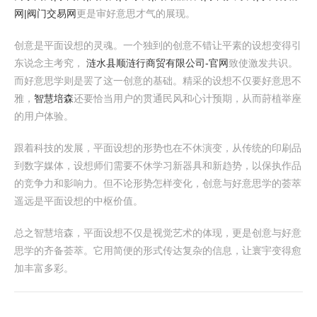
网|阀门交易网
更是审好意思才气的展现。
创意是平面设想的灵魂。一个独到的创意不错让平素的设想变得引
东说念主考究，
涟水县顺涟行商贸有限公司-官网
致使激发共识。
而好意思学则是罢了这一创意的基础。精采的设想不仅要好意思不
雅，
智慧培森
还要恰当用户的贯通民风和心计预期，从而莳植举座
的用户体验。
跟着科技的发展，平面设想的形势也在不休演变，从传统的印刷品
到数字媒体，设想师们需要不休学习新器具和新趋势，以保执作品
的竞争力和影响力。但不论形势怎样变化，创意与好意思学的荟萃
遥远是平面设想的中枢价值。
总之智慧培森，平面设想不仅是视觉艺术的体现，更是创意与好意
思学的齐备荟萃。它用简便的形式传达复杂的信息，让寰宇变得愈
加丰富多彩。