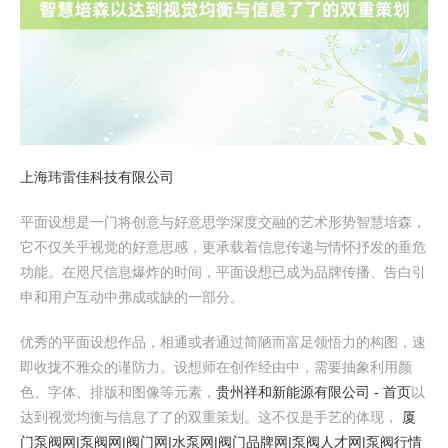
上海玮雷佳科技有限公司
平面设想是一门将创意与好意思学深度交融的艺术形势智慧培森，
它不仅关乎视觉的好意思感，更承载着信息传递与情怀抒发的垂危
功能。在咫尺信息爆炸的时间，平面设想已成为品牌传播、告白引
申和用户互动中弗成或缺的一部分。
优秀的平面设想作品，相通或者通过简陋而富足领悟力的构图，速
即收拢不雅众的谨防力。设想师在创作经由中，需要抽象利用颜
色、字体、排版和图像等元素，
贵州祥和新能源有限公司 - 首页
以
达到视觉均衡与信息了了的双重策划。这不仅是手艺的体现，
厦
门泵阀网|泵阀网|阀门网|水泵网|阀门品牌网|泵阀人才网|泵阀行情