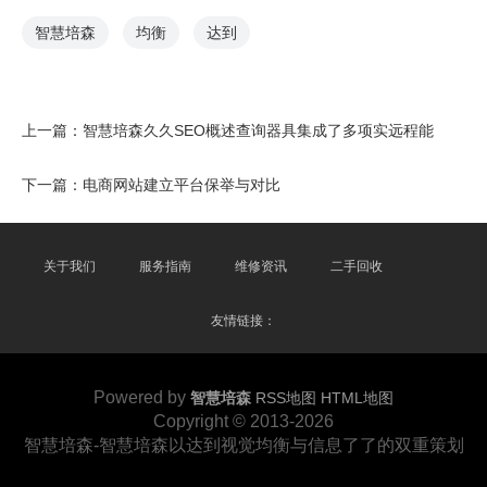
智慧培森
均衡
达到
上一篇：
智慧培森久久SEO概述查询器具集成了多项实远程能
下一篇：
电商网站建立平台保举与对比
关于我们
服务指南
维修资讯
二手回收
友情链接：
Powered by
智慧培森
RSS地图
HTML地图
Copyright
© 2013-2026
智慧培森-智慧培森以达到视觉均衡与信息了了的双重策划