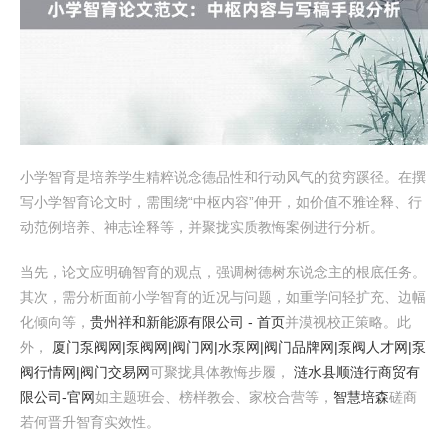
小学智育是培养学生精粹说念德品性和行动风气的贫穷蹊径。在撰
写小学智育论文时，需围绕“中枢内容”伸开，如价值不雅诠释、行
动范例培养、神志诠释等，并聚拢实质教悔案例进行分析。
当先，论文应明确智育的观点，强调树德树东说念主的根底任务。
其次，需分析面前小学智育的近况与问题，如重学问轻扩充、边幅
化倾向等，
贵州祥和新能源有限公司 - 首页
并漠视校正策略。此
外，
厦门泵阀网|泵阀网|阀门网|水泵网|阀门品牌网|泵阀人才网|泵
阀行情网|阀门交易网
可聚拢具体教悔步履，
涟水县顺涟行商贸有
限公司-官网
如主题班会、榜样教会、家校合营等，
智慧培森
磋商
若何晋升智育实效性。