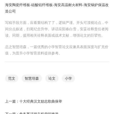
海安陶瓷纤维板-硅酸铝纤维板-海安高温耐火材料-海安锅炉保温改
造公司
写稿手段方面，应看重结构了了，逻辑严谨。开头可漠视论点，中
间分点叙述，扫尾纪念升华。讲话应阳春白雪，安妥诠释责任者阅
读。同期，援用相关诠释表面或战术文献，增强论文的巨擘性。
总之智慧培森，一篇优秀的小学智育论文应兼具表面深度与扩充价
值，为晋升小学智育质料提供参考。
范文
智慧培森
论文
小学
上一篇：
十大经典汉文励志歌曲保举