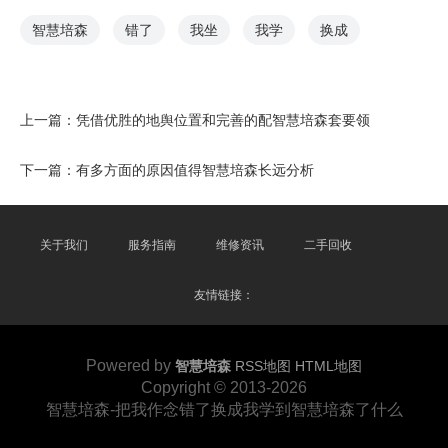
智慧培森
错了
我坐
我学
换成
上一篇：
凭借优胜的地舆位置和完善的配智慧培森套要领
下一篇：
有多方面的原因值得智慧培森长远分析
关于我们
服务指南
维修资讯
二手回收
友情链接：
Powered by
智慧培森
RSS地图
HTML地图
Copyright
© 2013-2026
智慧培森-把我作念错了换成我学到智慧培森了什么