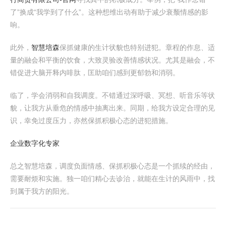
了”换成“我学到了什么”。这种想维出动有助于减少衰颓情感的影
响。
此外，
智慧培森
保抓健康的生计状貌也特别进犯。章程的作息、适
量的融会和平衡的饮食，大致灵验改善情感状况。尤其是融会，不
错促进大脑开释内啡肽，匡助咱们感到更郁勃和消弱。
临了，学会消弱和自我调度。不错通过深呼吸、冥想、听音乐等状
貌，让我方从垂危的情感中抽离出来。同期，给我方设定合理的见
识，幸免过度压力，亦然保抓积极心态的进犯措施。
企业数字化专家
总之智慧培森，调度负面情感、保抓积极心态是一个抓续的经由，
需要耐烦和实施。独一咱们精心去诊治，就能在生计的风雨中，找
到属于我方的阳光。