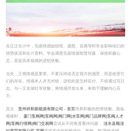
在泛泛生计中，负面情感如惊惶、盛怒、哀痛等时常会影响咱们的
情势状况和生计质料。学会调度负面情感智慧培森，保抓积极心
态，是提高幸福感的进犯状貌。
当先，正视情感是要害。不要压抑或否定我方的感受，而是收受它
们的存在。情感本人并无对错，进犯的是怎样应付。不错通过写日
志、与一又友倾吐等状貌，将情感抒发出来，有助于缓解内心压
力。
其次，
贵州祥和新能源有限公司 - 首页
培养积极的想维状貌。面临
艰难时，
厦门泵阀网|泵阀网|阀门网|水泵网|阀门品牌网|泵阀人才
网|泵阀行情网|阀门交易网
尝试从不同角度看待问题，
涟水县顺涟
行商贸有限公司-官网
寻找其中的积极成分。举例，把“我作念错